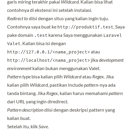
garis miring terakhir pakai
Wildcard
. Kalian bisa lihat
contohnya di ekstensi ini setelah instalasi.
Redirect to
diisi dengan situs yang kalian ingin tuju.
Contohnya saya buat ke
, Saya
http://produktif.test
pake domain
karena Saya menggunakan
.test
Laravel
. Kalian bisa isi dengan
Valet
atau
http://127.0.0.1/<nama_project>
jika
development
http://localhost/<nama_project>
environment
kalian bukan menggunakan Valet.
Pattern type
bisa kalian pilih
Wildcard
atau
Regex
. Jika
kalian pilih
Wildcard
, pastikan Include
pattern
-nya ada
tanda bintang. Jika
Regex
, kalian harus memahami
pattern
dari URL yang ingin diredirect.
Pattern description
diisi dengan deskripsi pattern yang
kalian buat.
Setelah itu, klik
Save
.