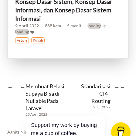
Konsep Dasar Sistem, Konsep Dasar
Informasi, dan Konsep Dasar Sistem
Informasi
9 April 2022
·
888 kata
·
5 menit
·
loading
·
loading
Article
Kuliah
Membuat Relasi
Standarisasi
←
→
→
←
Supaya Bisa di-
CI4 -
Nullable Pada
Routing
Laravel
2 Juli 2022
23 April 2022
Aghits Nidallah - shiroyuki.dev ©2025