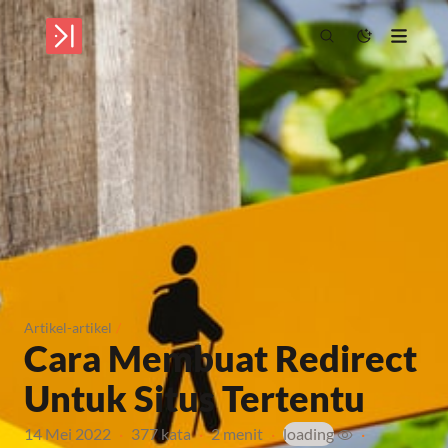
Artikel-artikel
/
Cara Membuat Redirect
Untuk Situs Tertentu
14 Mei 2022
·
377 kata
·
2 menit
·
loading
·