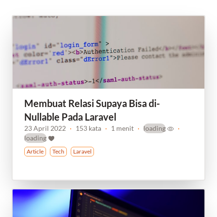
Membuat Relasi Supaya Bisa di-
Nullable Pada Laravel
23 April 2022
·
153 kata
·
1 menit
·
loading
·
loading
Article
Tech
Laravel