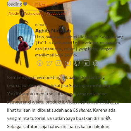
loading
·
·
Like
Article
Technology
Productivity
PENULIS
Aghits Nidallah
Halo, nama saya Aghits Nidallah 👋. Saya seorang
developer, mahasiswa,
{full-stack,mobile}
dan
yang hidup dengan
{manusia,robot}
menikmati kopi 24/7 ☕️.
Kemarin Saya memposting sebuah
video
tentang
redirection
ke website lokal jika Saya ingin membuka
YouTube atau media sosial lainnya yang notabene
mengurangi waktu produktif. Videonya cukup viral, Saya
lihat tulisan ini dibuat sudah ada 66
shares
. Karena ada
yang minta tutorial, ya sudah Saya buatkan disini 😅.
Sebagai catatan saja bahwa ini harus kalian lakukan