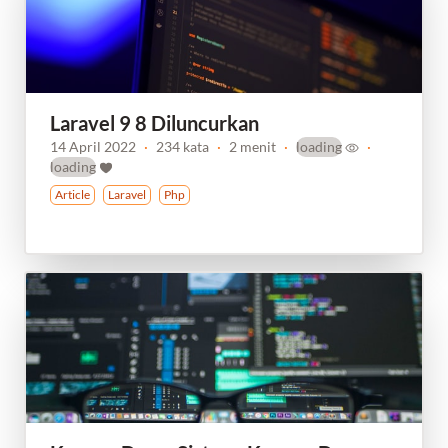
Laravel 9 8 Diluncurkan
14 April 2022
·
234 kata
·
2 menit
·
loading
·
loading
Article
Laravel
Php