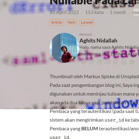
Nullable Pada Lar
23 April 2022
·
153 kata
·
1 menit
·
loa
Article
Tech
Laravel
PENULIS
Aghits Nidallah
Halo, nama saya Aghits Nidalla
mahasiswa, dan
{manusia,ro
Thumbnail oleh
Markus Spiske
di
Unsplas
Pada saat pengembangan blog ini, Saya i
digunakan untuk meninjau tulisan mana 
akan ada dua kasus saat pembuatan
view
Pembaca yang terautentikasi (pada saat tul
sistem akan mengirimkan
ke tab
user_id
Pembaca yang
BELUM
terautentikasi/an
.
user_id