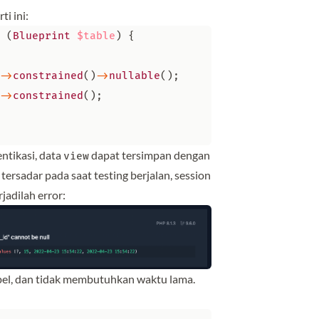
i ini:
(
Blueprint
$table
)
{
->
constrained
()
->
nullable
();
->
constrained
();
ntikasi, data
dapat tersimpan dengan
view
tersadar pada saat testing berjalan, session
rjadilah error:
pel, dan tidak membutuhkan waktu lama.