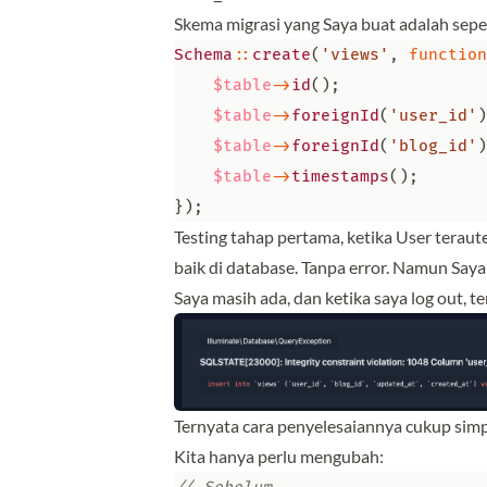
Skema migrasi yang Saya buat adalah sepert
Schema
::
create
(
'views'
,
function
$table
->
id
();
$table
->
foreignId
(
'user_id'
)
$table
->
foreignId
(
'blog_id'
)
$table
->
timestamps
();
});
Testing tahap pertama, ketika User teraute
baik di database. Tanpa error. Namun Saya 
Saya masih ada, dan ketika saya log out, te
Ternyata cara penyelesaiannya cukup sim
Kita hanya perlu mengubah: