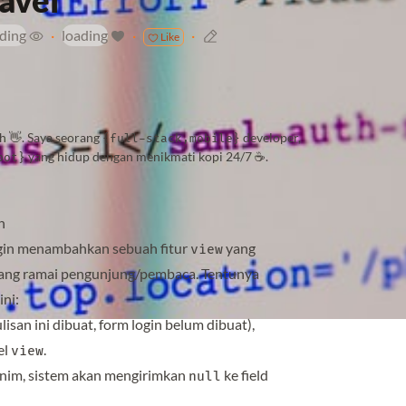
avel
ding
·
loading
·
·
Like
h 👋. Saya seorang
developer,
{full-stack,mobile}
yang hidup dengan menikmati kopi 24/7 ☕️.
bot}
h
ngin menambahkan sebuah fitur
yang
view
yang ramai pengunjung/pembaca. Tentunya
ini:
isan ini dibuat, form login belum dibuat),
el
.
view
onim, sistem akan mengirimkan
ke field
null