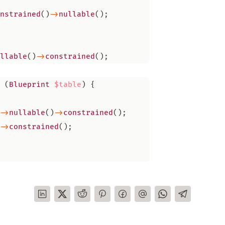
nstrained
()
->
nullable
();
llable
()
->
constrained
();
(
Blueprint
$table
)
{
->
nullable
()
->
constrained
();
->
constrained
();