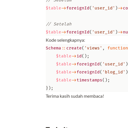
$table
->
foreignId
(
'user_id'
)
->
co
$table
->
foreignId
(
'user_id'
)
->
nu
Kode selengkapnya:
Schema
::
create
(
'views'
,
function
$table
->
id
();
$table
->
foreignId
(
'user_id'
)
$table
->
foreignId
(
'blog_id'
)
$table
->
timestamps
();
});
Terima kasih sudah membaca!