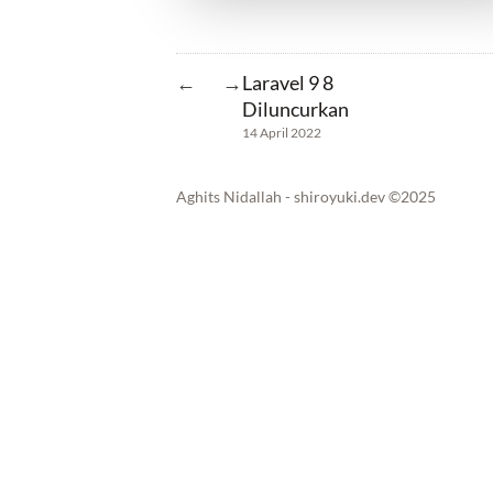
Laravel 9 8
←
→
Diluncurkan
14 April 2022
Aghits Nidallah - shiroyuki.dev ©2025