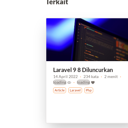
Terkait
Laravel 9 8 Diluncurkan
14 April 2022
·
234 kata
·
2 menit
·
loading
·
loading
Article
Laravel
Php