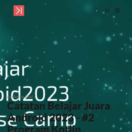
Artikel-artikel
/
Catatan Belajar Juara
Android 2023 - #2
Program Kotlin