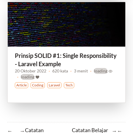
Prinsip SOLID #1: Single Responsibility
- Laravel Example
20 Oktober 2022
·
620 kata
·
3 menit
·
loading
·
loading
Article
Coding
Laravel
Tech
Catatan
Catatan Belajar
←
→
→
←