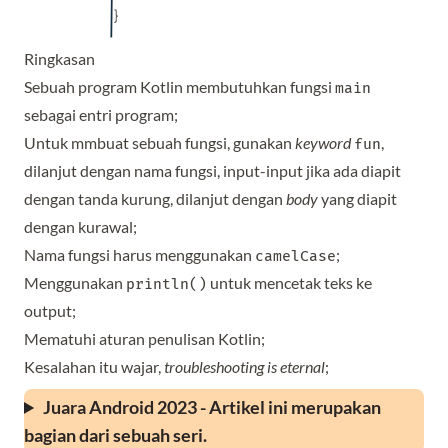
Ringkasan
Sebuah program Kotlin membutuhkan fungsi
main
sebagai entri program;
Untuk mmbuat sebuah fungsi, gunakan
keyword
,
fun
dilanjut dengan nama fungsi, input-input jika ada diapit
dengan tanda kurung, dilanjut dengan
body
yang diapit
dengan kurawal;
Nama fungsi harus menggunakan
;
camelCase
Menggunakan
untuk mencetak teks ke
println()
output;
Mematuhi aturan penulisan Kotlin;
Kesalahan itu wajar,
troubleshooting is eternal
;
Juara Android 2023 - Artikel ini merupakan
bagian dari sebuah seri.