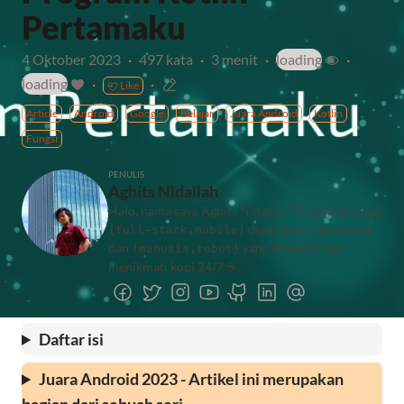
Pertamaku
4 Oktober 2023
·
497 kata
·
3 menit
·
loading
·
loading
·
·
Like
Article
Android
Google
Belajar
Juara Android
Kotlin
Fungsi
PENULIS
Aghits Nidallah
Halo, nama saya Aghits Nidallah 👋. Saya seorang
developer, mahasiswa,
{full-stack,mobile}
dan
yang hidup dengan
{manusia,robot}
menikmati kopi 24/7 ☕️.
Daftar isi
Juara Android 2023 - Artikel ini merupakan