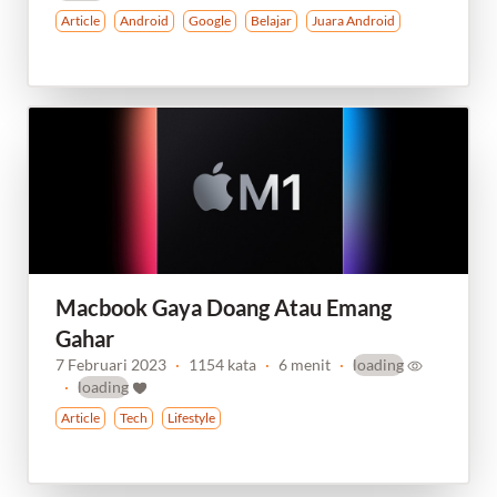
Article
Android
Google
Belajar
Juara Android
Macbook Gaya Doang Atau Emang
Gahar
7 Februari 2023
·
1154 kata
·
6 menit
·
loading
·
loading
Article
Tech
Lifestyle